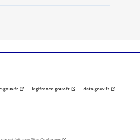
c.gouv.fr
legifrance.gouv.fr
data.gouv.fr
 site est fait avec
Sites Conformes