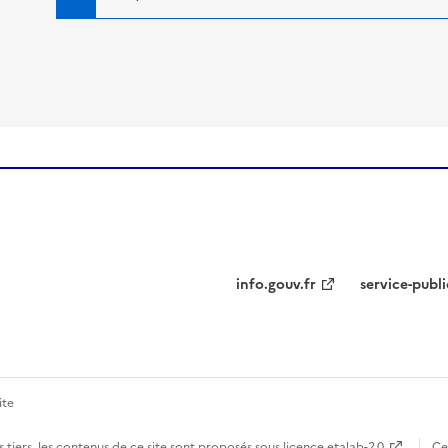
info.gouv.fr
service-publi
ite
 tiers, les contenus de ce site sont proposés sous
licence etalab-2.0
Ce