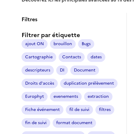
Filtres
Filtrer par étiquette
ajout ON
brouillon
Bugs
Cartographie
Contacts
dates
descripteurs
DI
Document
Droits d'accès
duplication prélèvement
Europhyt
evenements
extraction
Fiche événement
fil de suivi
filtres
fin de suivi
format document